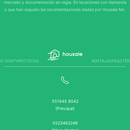
mercado y documentación en regla. En locaciones con demanda
y que han seguido las recomendaciones dadas por Housale Mx.
0 DÍAS*
HIPOTECAS
VENTAJAS
FAQS
TÉR
551945 8042
(Principal)
5523462248