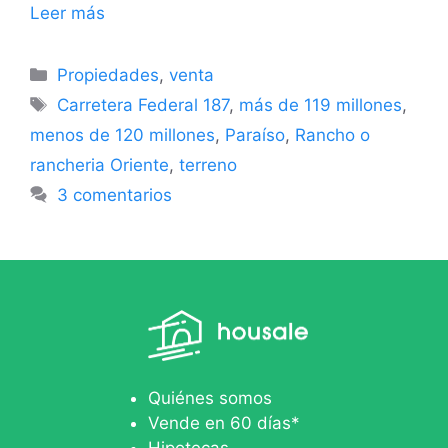
Leer más
Propiedades
,
venta
Carretera Federal 187
,
más de 119 millones
,
menos de 120 millones
,
Paraíso
,
Rancho o
rancheria Oriente
,
terreno
3 comentarios
Quiénes somos
Vende en 60 días*