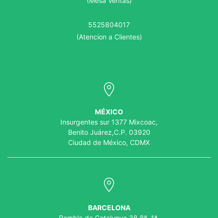
(Mesa Ventas)
5525804017
(Atencion a Clientes)
MÉXICO
Insurgentes sur 1377 Mixcoac,
Benito Juárez,C.P. 03920
Ciudad de México, CDMX
BARCELONA
Rambla de Catalunya 38 8º, 1ª,