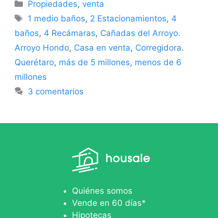
Propiedades
,
venta
1 medio baños
,
2 Estacionamientos
,
4
baños
,
4 Recámaras
,
Cañadas del Arroyo.
Arroyo Hondo
,
Casa en venta
,
Corregidora.
Querétaro
,
más de 5 millones
,
menos de 6
millones
3 comentarios
Quiénes somos
Vende en 60 días*
Hipotecas