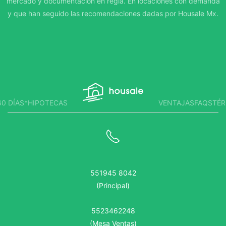
mercado y documentación en regla. En locaciones con demanda
y que han seguido las recomendaciones dadas por Housale Mx.
0 DÍAS*
HIPOTECAS
VENTAJAS
FAQS
TÉR
551945 8042
(Principal)
5523462248
(Mesa Ventas)