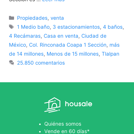
Propiedades
,
venta
1 Medio baño
,
3 estacionamientos
,
4 baños
,
4 Recámaras
,
Casa en venta
,
Ciudad de
México
,
Col. Rinconada Coapa 1 Sección
,
más
de 14 millones
,
Menos de 15 millones
,
Tlalpan
25.850 comentarios
Quiénes somos
Vende en 60 días*