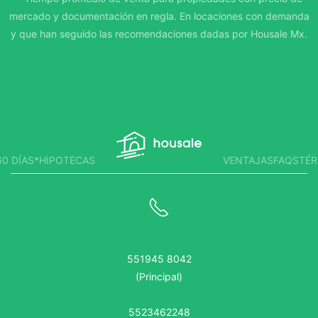
mercado y documentación en regla. En locaciones con demanda
y que han seguido las recomendaciones dadas por Housale Mx.
0 DÍAS*
HIPOTECAS
VENTAJAS
FAQS
TÉR
551945 8042
(Principal)
5523462248