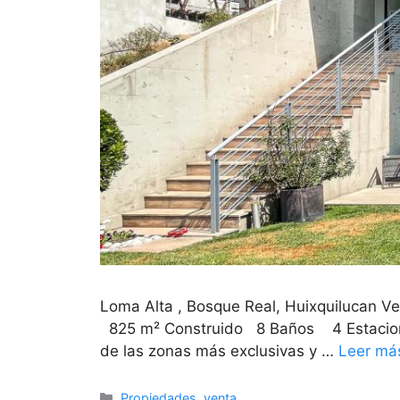
Loma Alta , Bosque Real, Huixquilucan
825 m² Construido 8 Baños 4 Estacion
de las zonas más exclusivas y …
Leer má
Propiedades
,
venta