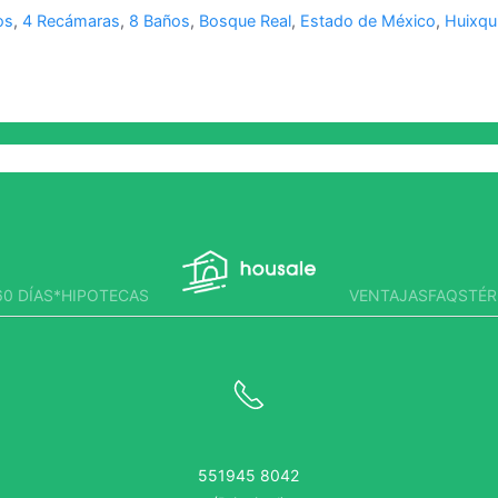
os
,
4 Recámaras
,
8 Baños
,
Bosque Real
,
Estado de México
,
Huixqu
0 DÍAS*
HIPOTECAS
VENTAJAS
FAQS
TÉR
551945 8042