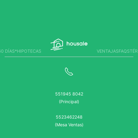
0 DÍAS*
HIPOTECAS
VENTAJAS
FAQS
TÉR
551945 8042
(Principal)
5523462248
(Mesa Ventas)