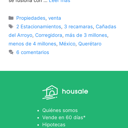
se fusiona con …
Leer más
Propiedades
,
venta
2 Estacionamientos
,
3 recamaras
,
Cañadas
del Arroyo
,
Corregidora
,
más de 3 millones
,
menos de 4 millones
,
México
,
Querétaro
6 comentarios
Quiénes somos
Vende en 60 días*
Hipotecas