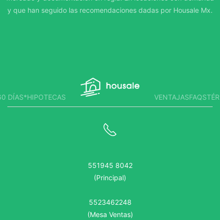
y que han seguido las recomendaciones dadas por Housale Mx.
0 DÍAS*
HIPOTECAS
VENTAJAS
FAQS
TÉR
551945 8042
(Principal)
5523462248
(Mesa Ventas)