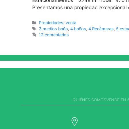
Estacionamientos 2748 m² Total 470 
Presentamos una propiedad excepcional e
Propiedades
,
venta
3 medios baño
,
4 baños
,
4 Recámaras
,
5 esta
12 comentarios
QUIÉNES SOMOS
VENDE EN 6