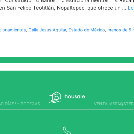
m² Construido 4 Baños 5 Estacionamientos 4 Recá
n San Felipe Teotitlán, Nopaltepec, que ofrece un …
Le
cionamientos
,
Calle Jesus Aguilar
,
Estado de México
,
menos de 5 m
0 DÍAS*
HIPOTECAS
VENTAJAS
FAQS
TÉR