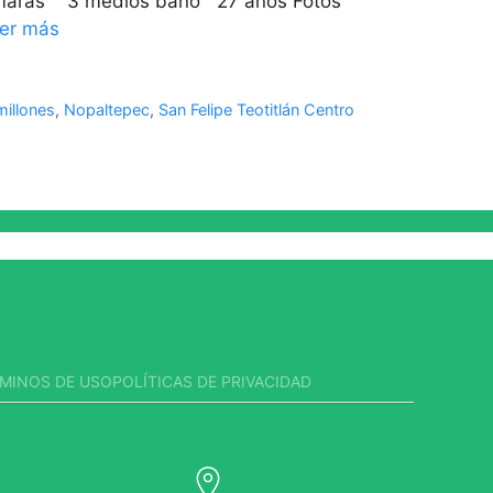
maras 3 medios baño 27 años Fotos
er más
illones
,
Nopaltepec
,
San Felipe Teotitlán Centro
MINOS DE USO
POLÍTICAS DE PRIVACIDAD