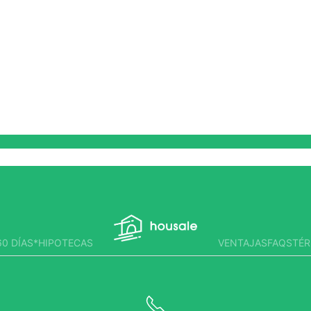
0 DÍAS*
HIPOTECAS
VENTAJAS
FAQS
TÉR