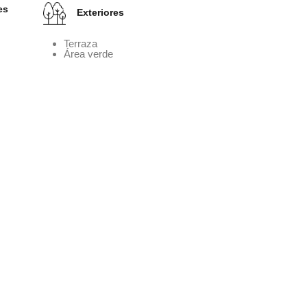
es
Exteriores
Terraza
Área verde