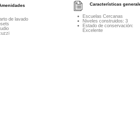
Características general
Amenidades
Escuelas Cercanas
rto de lavado
Niveles construidos: 3
osets
Estado de conservación:
tudio
Excelente
cuzzi