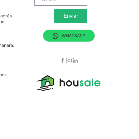
podrás
Enviar
 un
WHATSAPP
manera:
no)