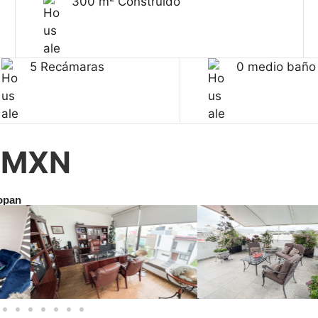
300 m² Construido
5 Recámaras
0 medio baño
0 MXN
popan